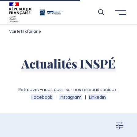
Aller à l’entête de page
Aller au menu principale
Aller au contenu principal
Aller à la recherche
Passer aux cookies
Aller au pied de page
Voir le fil d'ariane
Actualités INSPÉ
Retrouvez-nous aussi sur nos réseaux sociaux :
Facebook
|
Instagram
|
LinkedIn
filtres