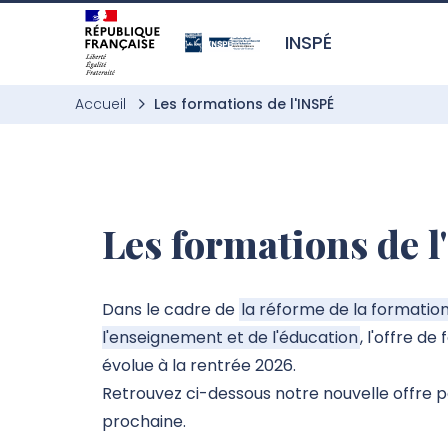
Aller à l’entête de page
Aller au menu principale
Aller au contenu principal
Aller à la recherche
Passer aux cookies
Aller au pied de page
INSPÉ
Accueil
Les formations de l'INSPÉ
Les formations de 
Dans le cadre de
la réforme de la formatio
l'enseignement et de l'éducation
, l'offre de
évolue à la rentrée 2026.
Retrouvez ci-dessous notre nouvelle offre p
prochaine.