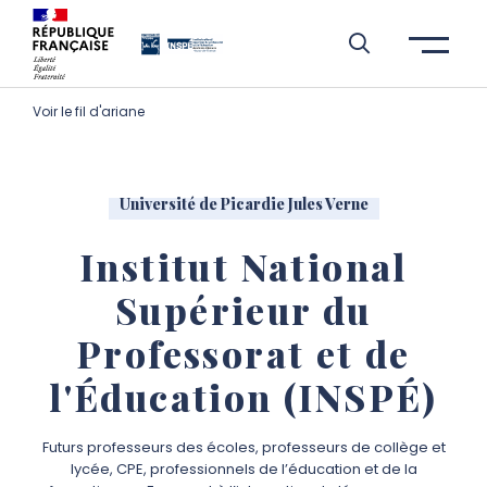
Aller à l’entête de page
Aller au menu principale
Aller au contenu principal
Aller à la recherche
Passer aux cookies
Aller au pied de page
Voir le fil d'ariane
Université de Picardie Jules Verne
Institut National
Supérieur du
Professorat et de
l'Éducation (INSPÉ)
Futurs professeurs des écoles, professeurs de collège et
lycée, CPE, professionnels de l’éducation et de la