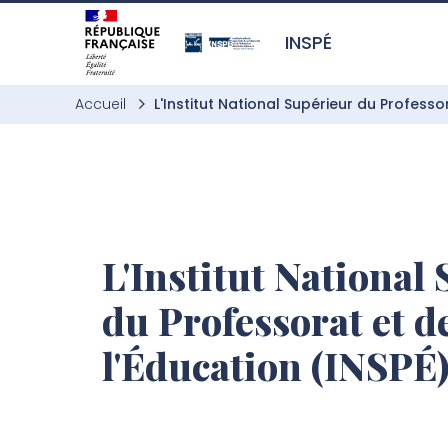
Aller à l’entête de page
Aller au menu principale
Aller au contenu principal
Aller à la recherche
Passer aux cookies
Aller au pied de page
INSPÉ
Accueil
L'Institut National Supérieur du Professo
L'Institut National
du Professorat et d
l'Éducation (INSPÉ