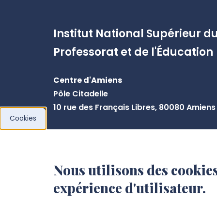
Institut National Supérieur d
Professorat et de l'Éducation
Centre d'Amiens
Pôle Citadelle
10 rue des Français Libres, 80080 Amiens
Cookies
Centre de Beauvais
3 rue Bossuet, 60000 Beauvais
Nous utilisons des cookies
Centre de Laon
expérience d'utilisateur.
25 avenue de la République, 02000 Laon