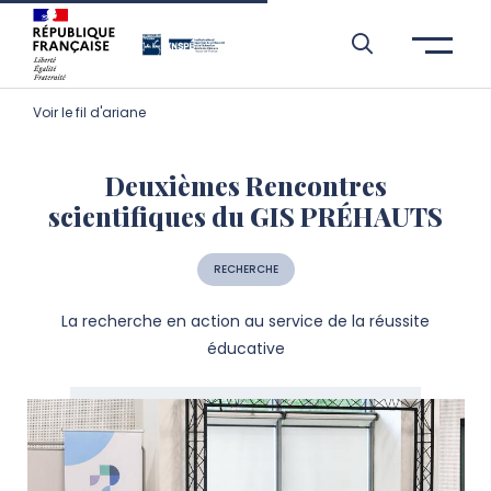
Aller à l’entête de page
Aller au menu principale
Aller au contenu principal
Aller à la recherche
Passer aux cookies
Aller au pied de page
Voir le fil d'ariane
Deuxièmes Rencontres
scientifiques du GIS PRÉHAUTS
RECHERCHE
La recherche en action au service de la réussite
éducative